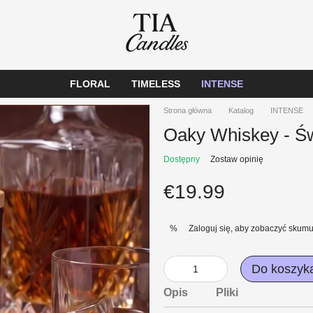
FLORAL
TIMELESS
INTENSE
Strona główna
Katalog
INTENSE
Oaky Whiskey - Ś
Dostępny
Zostaw opinię
€19.99
Zaloguj się
, aby zobaczyć skum
%
Do koszyk
Opis
Pliki